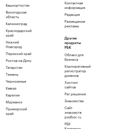
Контактная
Башкортостан
информация
Вологодская
Редакция
область
Размещение
Калининград
рекламы
Краснодарский
край
Другие
Нижний
продукты
Новгород
РБК
Пермский край
Облако для
бизнеса
Ростов-на-Дону
Корпоративный
Татарстан
регистратор
Тюмень
доменов
Черноземье
Хостинг
сайтов
Кавказ
Рег.решения
Карелия
Знакомства
Мурманск
Сайт
Приморский
знакомств
край
podbor.ru
РБК
Компании