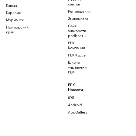
сайтов
Кавказ
Рег.решения
Карелия
Знакомства
Мурманск
Сайт
Приморский
знакомств
край
podbor.ru
РБК
Компании
РБК Курсы
Школа
управления
РБК
РБК
Новости
iOS
Android
AppGallery