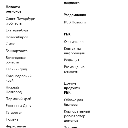
подписка
Новости
регионов
Уведомления
Санкт-Петербург
RSS Новости
и область
Екатеринбург
РБК
Новосибирск
О компании
Омск
Контактная
Башкортостан
информация
Вологодская
Редакция
область
Размещение
Калининград
рекламы
Краснодарский
край
Другие
Нижний
продукты
Новгород
РБК
Пермский край
Облако для
бизнеса
Ростов-на-Дону
Корпоративный
Татарстан
регистратор
Тюмень
доменов
Черноземье
Хостинг