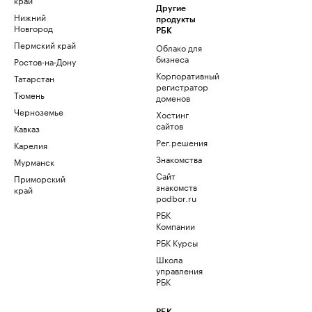
Другие
Нижний
продукты
Новгород
РБК
Пермский край
Облако для
бизнеса
Ростов-на-Дону
Корпоративный
Татарстан
регистратор
Тюмень
доменов
Черноземье
Хостинг
сайтов
Кавказ
Рег.решения
Карелия
Знакомства
Мурманск
Сайт
Приморский
знакомств
край
podbor.ru
РБК
Компании
РБК Курсы
Школа
управления
РБК