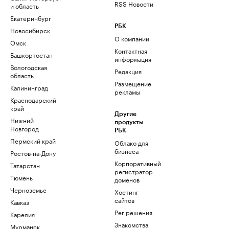
RSS Новости
и область
Екатеринбург
РБК
Новосибирск
О компании
Омск
Контактная
Башкортостан
информация
Вологодская
Редакция
область
Размещение
Калининград
рекламы
Краснодарский
край
Другие
Нижний
продукты
Новгород
РБК
Пермский край
Облако для
бизнеса
Ростов-на-Дону
Корпоративный
Татарстан
регистратор
Тюмень
доменов
Черноземье
Хостинг
сайтов
Кавказ
Рег.решения
Карелия
Знакомства
Мурманск