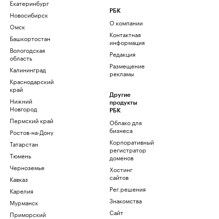
Екатеринбург
РБК
Новосибирск
О компании
Омск
Контактная
Башкортостан
информация
Вологодская
Редакция
область
Размещение
Калининград
рекламы
Краснодарский
край
Другие
Нижний
продукты
Новгород
РБК
Пермский край
Облако для
бизнеса
Ростов-на-Дону
Корпоративный
Татарстан
регистратор
Тюмень
доменов
Черноземье
Хостинг
сайтов
Кавказ
Рег.решения
Карелия
Знакомства
Мурманск
Сайт
Приморский