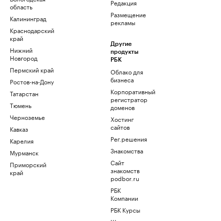
Редакция
область
Размещение
Калининград
рекламы
Краснодарский
край
Другие
Нижний
продукты
Новгород
РБК
Пермский край
Облако для
бизнеса
Ростов-на-Дону
Корпоративный
Татарстан
регистратор
Тюмень
доменов
Черноземье
Хостинг
сайтов
Кавказ
Рег.решения
Карелия
Знакомства
Мурманск
Сайт
Приморский
знакомств
край
podbor.ru
РБК
Компании
РБК Курсы