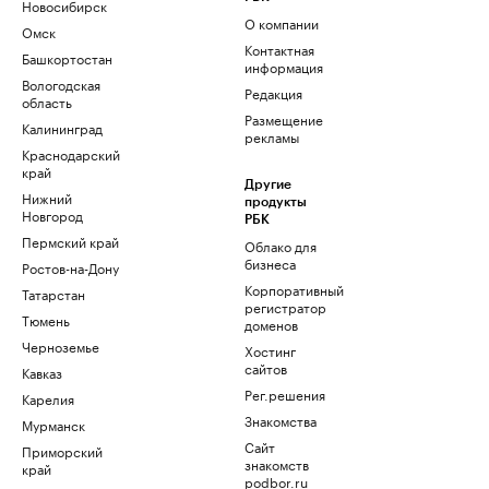
Новосибирск
О компании
Омск
Контактная
Башкортостан
информация
Вологодская
Редакция
область
Размещение
Калининград
рекламы
Краснодарский
край
Другие
Нижний
продукты
Новгород
РБК
Пермский край
Облако для
бизнеса
Ростов-на-Дону
Корпоративный
Татарстан
регистратор
Тюмень
доменов
Черноземье
Хостинг
сайтов
Кавказ
Рег.решения
Карелия
Знакомства
Мурманск
Сайт
Приморский
знакомств
край
podbor.ru