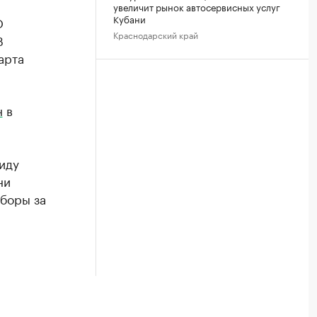
увеличит рынок автосервисных услуг
Кубани
О
Краснодарский край
В
арта
н
в
я
иду
ни
сборы за