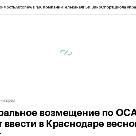
жимость
Autonews
РБК Компании
Телеканал
РБК Вино
Спорт
Школа упра
д
Стиль
Крипто
РБК Бизнес-среда
Дискуссионный клуб
Исследования
К
а контрагентов
Политика
Экономика
Бизнес
Технологии и медиа
Фина
ий край
ральное возмещение по ОС
т ввести в Краснодаре весно
.