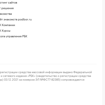
стинг сайтов
г.решения
акомства
йт знакомств podbor.ru
К Компании
К Курсы
ола управления РБК
регистрации средства массовой информации выдано Федеральной
и сетевого издания «РБК» (свидетельство о регистрации средства
ор) 03.12.2021 за номером ЭЛ №ФС77-82385) сопровождаются