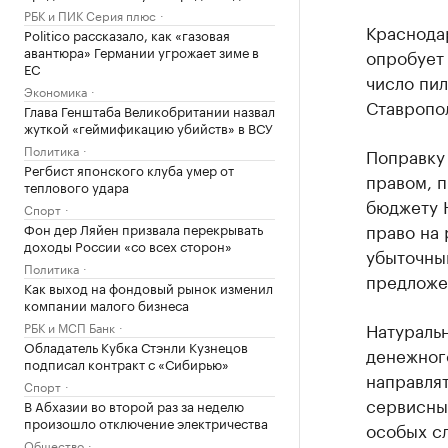
РБК и ПИК Серия плюс
Краснода
Politico рассказало, как «газовая
авантюра» Германии угрожает зиме в
опробует
ЕС
число пил
Экономика
Ставропо
Глава Генштаба Великобритании назвал
жуткой «геймификацию убийств» в ВСУ
Политика
Поправку 
Регбист японского клуба умер от
правом, 
теплового удара
бюджету 
Спорт
право на
Фон дер Ляйен призвала перекрывать
доходы России «со всех сторон»
убыточны
Политика
предложе
Как выход на фондовый рынок изменил
компании малого бизнеса
Натураль
РБК и МСП Банк
Обладатель Кубка Стэнли Кузнецов
денежног
подписал контракт с «Сибирью»
направлят
Спорт
сервисны
В Абхазии во второй раз за неделю
произошло отключение электричества
особых сл
Общество