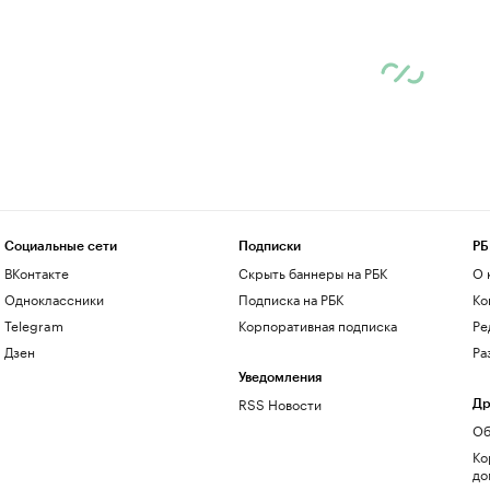
Социальные сети
Подписки
РБ
ВКонтакте
Скрыть баннеры на РБК
О 
Одноклассники
Подписка на РБК
Ко
Telegram
Корпоративная подписка
Ре
Дзен
Ра
Уведомления
RSS Новости
Др
Об
Ко
до