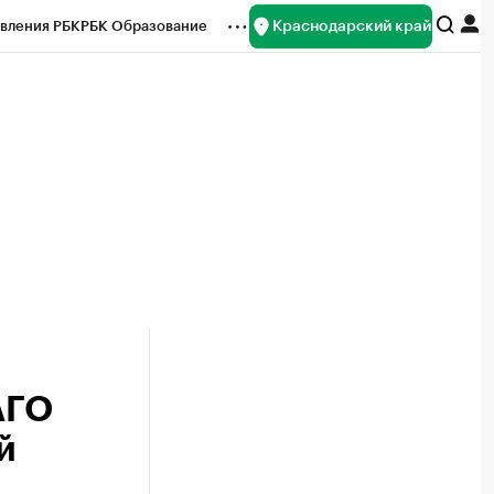
Краснодарский край
вления РБК
РБК Образование
редитные рейтинги
Франшизы
нсы
Рынок наличной валюты
АГО
й