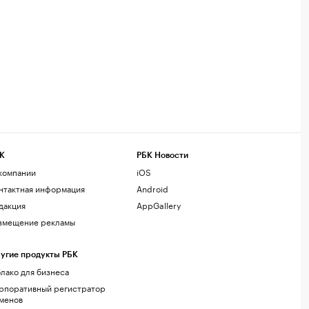
К
РБК Новости
компании
iOS
нтактная информация
Android
дакция
AppGallery
змещение рекламы
угие продукты РБК
лако для бизнеса
рпоративный регистратор
менов