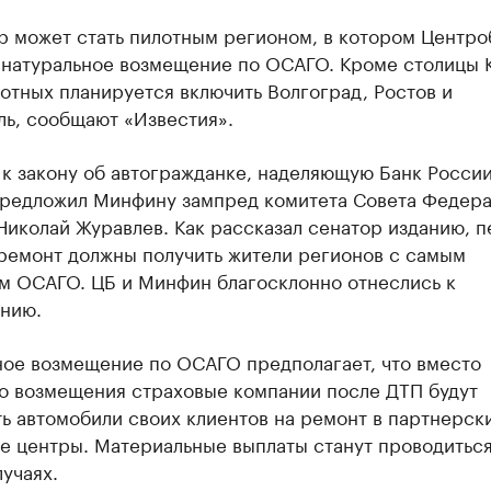
р может стать пилотным регионом, в котором Центро
 натуральное возмещение по ОСАГО. Кроме столицы К
отных планируется включить Волгоград, Ростов и
ль, сообщают «Известия».
к закону об автогражданке, наделяющую Банк России
предложил Минфину зампред комитета Совета Федера
Николай Журавлев. Как рассказал сенатор изданию, 
 ремонт должны получить жители регионов с самым
м ОСАГО. ЦБ и Минфин благосклонно отнеслись к
нию.
ное возмещение по ОСАГО предполагает, что вместо
о возмещения страховые компании после ДТП будут
ь автомобили своих клиентов на ремонт в партнерск
е центры. Материальные выплаты станут проводиться
учаях.