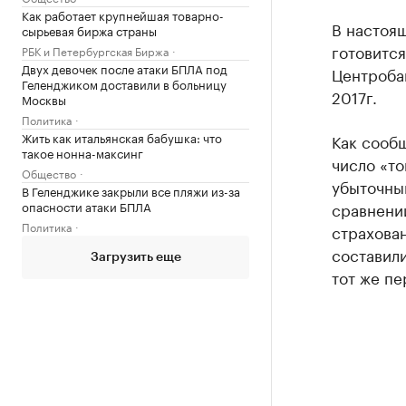
Как работает крупнейшая товарно-
В настоя
сырьевая биржа страны
готовится
РБК и Петербургская Биржа
Двух девочек после атаки БПЛА под
Центробан
Геленджиком доставили в больницу
2017г.
Москвы
Политика
Жить как итальянская бабушка: что
Как сообщ
такое нонна-максинг
число «то
Общество
убыточным
В Геленджике закрыли все пляжи из-за
сравнении
опасности атаки БПЛА
Политика
страхован
составили
Загрузить еще
тот же пе