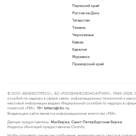
Пермский край
Ростов-на-Дону
Татарстан
Тюмень
Черноземье
Кавказ
Карелия
Мурманск
Приморский край
© ООО «БИЗНЕСПРЕСС», АО «РОСБИЗНЕСКОНСАЛТИНГ», 1995–2026. Сообщ
службой по надзору в сфере связи, информационных технологий и масс
массовой информации выдано Федеральной службой по надзору в сфере
пометкой «РБК».
letters@rbc.ru
18+
Владельцем сайта является информационное агентство «РБК».
Данные предоставлены:
Мосбиржа
,
Санкт-Петербургская биржа
.
Индексы облигаций предоставлены Cbonds.
Чтобы отправить редакции сообщение, выделите часть текста в статье и 