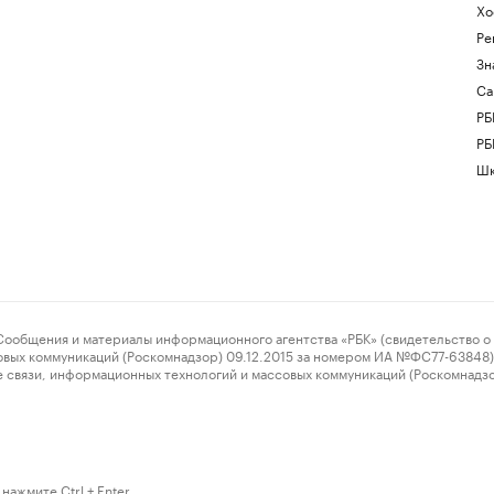
Хо
Ре
Зн
Са
РБ
РБ
Шк
ения и материалы информационного агентства «РБК» (свидетельство о 
овых коммуникаций (Роскомнадзор) 09.12.2015 за номером ИА №ФС77-63848) 
 связи, информационных технологий и массовых коммуникаций (Роскомнадз
нажмите Ctrl + Enter