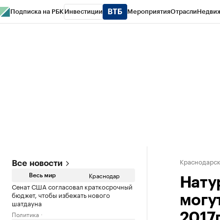
Подписка на РБК
Инвестиции
Мероприятия
Отрасли
Недви
РБК Курсы
РБК Life
Тренды
Визионеры
Национальные проекты
Горо
Газета
Спецпроекты СПб
Конференции СПб
Спецпроекты
Проверк
Краснодарск
Все новости
Краснодар
Весь мир
Нату
Сенат США согласовал краткосрочный
бюджет, чтобы избежать нового
могу
шатдауна
Политика
2017г