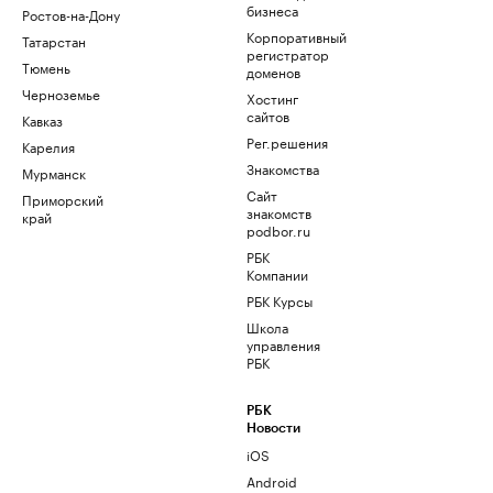
бизнеса
Ростов-на-Дону
Корпоративный
Татарстан
регистратор
Тюмень
доменов
Черноземье
Хостинг
сайтов
Кавказ
Рег.решения
Карелия
Знакомства
Мурманск
Сайт
Приморский
знакомств
край
podbor.ru
РБК
Компании
РБК Курсы
Школа
управления
РБК
РБК
Новости
iOS
Android