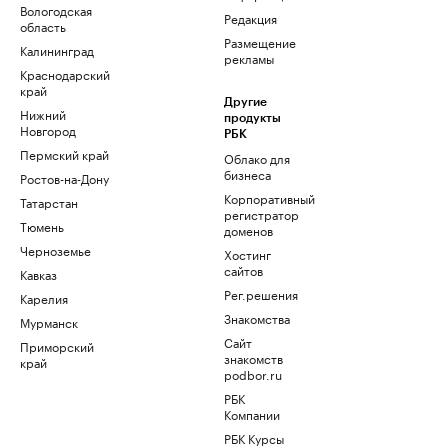
Вологодская
Редакция
область
Размещение
Калининград
рекламы
Краснодарский
край
Другие
Нижний
продукты
Новгород
РБК
Пермский край
Облако для
бизнеса
Ростов-на-Дону
Корпоративный
Татарстан
регистратор
Тюмень
доменов
Черноземье
Хостинг
сайтов
Кавказ
Рег.решения
Карелия
Знакомства
Мурманск
Сайт
Приморский
знакомств
край
podbor.ru
РБК
Компании
РБК Курсы