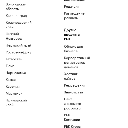
Вологодская
Редакция
область
Размещение
Калининград
рекламы
Краснодарский
край
Другие
Нижний
продукты
Новгород
РБК
Пермский край
Облако для
бизнеса
Ростов-на-Дону
Корпоративный
Татарстан
регистратор
Тюмень
доменов
Черноземье
Хостинг
сайтов
Кавказ
Рег.решения
Карелия
Знакомства
Мурманск
Сайт
Приморский
знакомств
край
podbor.ru
РБК
Компании
РБК Курсы