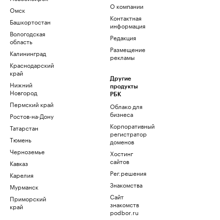
О компании
Омск
Контактная
Башкортостан
информация
Вологодская
Редакция
область
Размещение
Калининград
рекламы
Краснодарский
край
Другие
Нижний
продукты
Новгород
РБК
Пермский край
Облако для
бизнеса
Ростов-на-Дону
Корпоративный
Татарстан
регистратор
Тюмень
доменов
Черноземье
Хостинг
сайтов
Кавказ
Рег.решения
Карелия
Знакомства
Мурманск
Сайт
Приморский
знакомств
край
podbor.ru