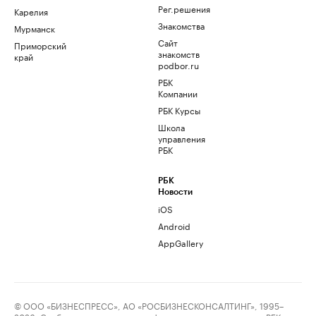
Рег.решения
Карелия
Знакомства
Мурманск
Сайт
Приморский
знакомств
край
podbor.ru
РБК
Компании
РБК Курсы
Школа
управления
РБК
РБК
Новости
iOS
Android
AppGallery
© ООО «БИЗНЕСПРЕСС», АО «РОСБИЗНЕСКОНСАЛТИНГ», 1995–