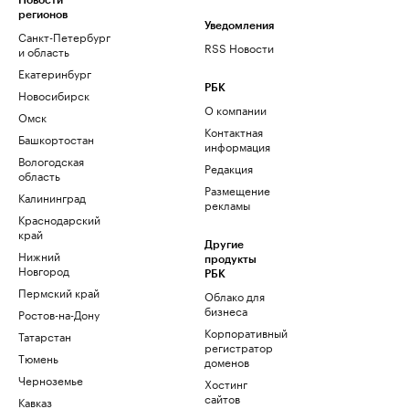
Новости
регионов
Уведомления
Санкт-Петербург
RSS Новости
и область
Екатеринбург
РБК
Новосибирск
О компании
Омск
Контактная
Башкортостан
информация
Вологодская
Редакция
область
Размещение
Калининград
рекламы
Краснодарский
край
Другие
Нижний
продукты
Новгород
РБК
Пермский край
Облако для
бизнеса
Ростов-на-Дону
Корпоративный
Татарстан
регистратор
Тюмень
доменов
Черноземье
Хостинг
сайтов
Кавказ