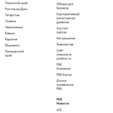
Пермский край
Облако для
бизнеса
Ростов-на-Дону
Корпоративный
Татарстан
регистратор
Тюмень
доменов
Черноземье
Хостинг
сайтов
Кавказ
Рег.решения
Карелия
Знакомства
Мурманск
Сайт
Приморский
знакомств
край
podbor.ru
РБК
Компании
РБК Курсы
Школа
управления
РБК
РБК
Новости
iOS