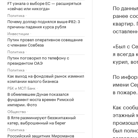
FT узнала о выборе ЕС — расширяться
По данным
«сейчас или никогда»
ранее соо
Политика
Почему доллар поднялся выше ₽82: 3
квартир. 
причины падения курса рубля
оставленн
Инвестиции
Путин провел оперативное совещание
с членами Совбеза
«Был с Се
Политика
я всегда 
Путин поговорил по телефону с
курил, во
президентом ОАЭ
Политика
По инфор
Как выход на фондовый рынок изменил
компании малого бизнеса
имени Се
РБК и МСП Банк
в пожаре.
В обмелевшем Дунае показался
фундамент моста времен Римской
империи. Фото
Как сооб
Общество
этажный 
В Ялте разминируют безэкипажный
произошла
катер, выброшенный на берег
был полно
Политика
Российский защитник Мироманов
возгорани