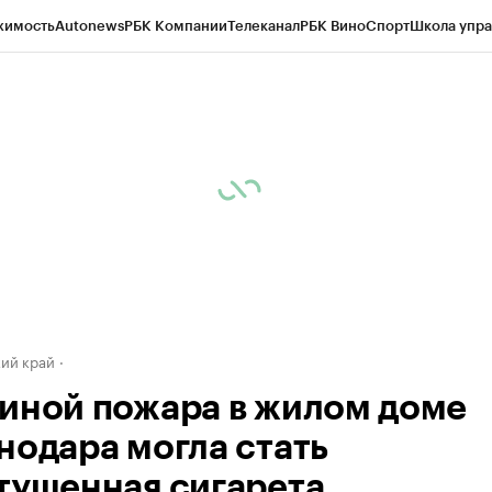
жимость
Autonews
РБК Компании
Телеканал
РБК Вино
Спорт
Школа упра
д
Стиль
Крипто
РБК Бизнес-среда
Дискуссионный клуб
Исследования
К
а контрагентов
Политика
Экономика
Бизнес
Технологии и медиа
Фина
ий край
иной пожара в жилом доме
нодара могла стать
тушенная сигарета