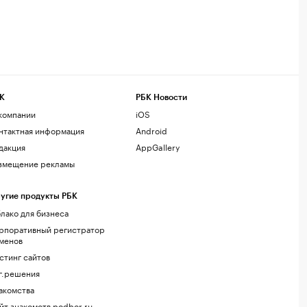
К
РБК Новости
компании
iOS
нтактная информация
Android
дакция
AppGallery
змещение рекламы
угие продукты РБК
лако для бизнеса
рпоративный регистратор
менов
стинг сайтов
г.решения
акомства
йт знакомств podbor.ru