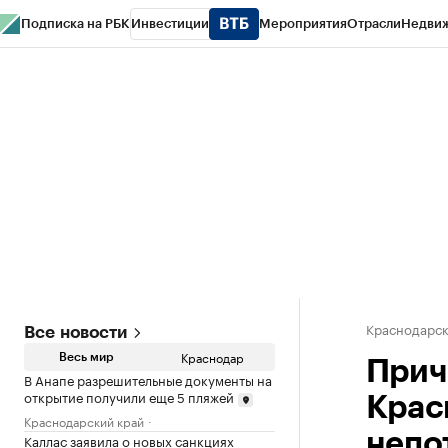
Подписка на РБК
Инвестиции
Мероприятия
Отрасли
Недви
РБК Курсы
РБК Life
Тренды
Визионеры
Национальные проекты
Горо
Газета
Спецпроекты СПб
Конференции СПб
Спецпроекты
Проверк
Краснодарск
Все новости
Краснодар
Весь мир
Прич
В Анапе разрешительные документы на
открытие получили еще 5 пляжей
Крас
Краснодарский край
непо
Каллас заявила о новых санкциях