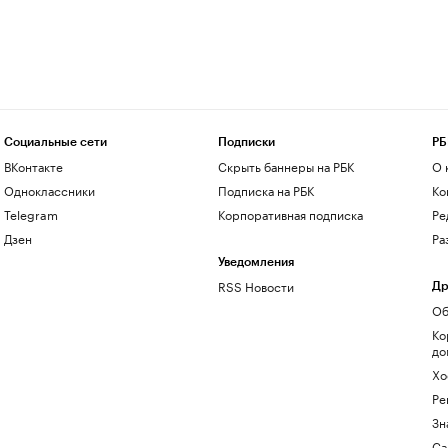
Социальные сети
Подписки
РБ
ВКонтакте
Скрыть баннеры на РБК
О 
Одноклассники
Подписка на РБК
Ко
Telegram
Корпоративная подписка
Ре
Дзен
Ра
Уведомления
RSS Новости
Др
Об
Ко
до
Хо
Ре
Зн
Са