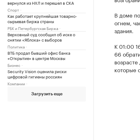
вернулся из НХЛ и перешел в СКА
Спорт
В доме п
Как работает крупнейшая товарно-
сырьевая биржа страны
огнем, ча
РБК и Петербургская Биржа
здания.
Верховный суд сообщил об иске о
снятии «Яблока» с выборов
К 01:00 1
Политика
ВТБ продал бывший офис банка
66 обрати
«Открытие» в центре Москвы
возрасте 
Бизнес
которые 
Security Vision оценила риски
цифровой гигиены россиян
Компании
Загрузить еще