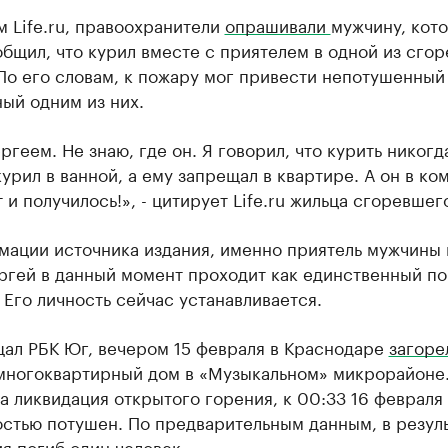
 Life.ru, правоохранители
опрашивали
мужчину, кот
бщил, что курил вместе с приятелем в одной из сго
По его словам, к пожару мог привести непотушенный
ый одним из них.
ргеем. Не знаю, где он. Я говорил, что курить никогд
курил в ванной, а ему запрещал в квартире. А он в ко
т и получилось!», - цитирует Life.ru жильца сгоревшег
мации источника издания, именно приятель мужчины 
ргей в данный момент проходит как единственный п
 Его личность сейчас устанавливается.
щал РБК Юг, вечером 15 февраля в Краснодаре
загоре
многоквартирный дом в «Музыкальном» микрорайоне. 
 ликвидация открытого горения, к 00:33 16 февраля
стью потушен. По предварительным данным, в резуль
я погиб один человек.