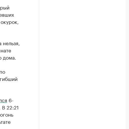
орый
ревших
 окурок,
а нельзя,
мнате
о дома.
по
огибший
лся
6-
В 22:21
 огонь
тате