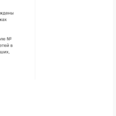
еждены
жах
оле №
етей в
вших,