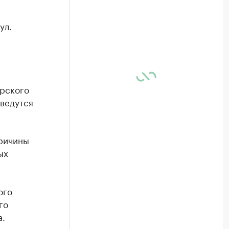
ул.
рского
 ведутся
причины
ых
ого
го
а.