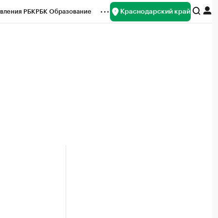
Краснодарский край
вления РБК
РБК Образование
редитные рейтинги
Франшизы
нсы
Рынок наличной валюты