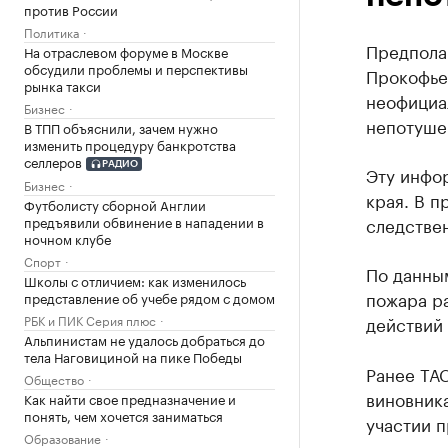
против России
Политика
Предпола
На отраслевом форуме в Москве
обсудили проблемы и перспективы
Прокофье
рынка такси
неофициал
Бизнес
непотуше
В ТПП объяснили, зачем нужно
изменить процедуру банкротства
селлеров
РАДИО
Эту инфо
Бизнес
края. В п
Футболисту сборной Англии
следстве
предъявили обвинение в нападении в
ночном клубе
Спорт
По данны
Школы с отличием: как изменилось
пожара р
представление об учебе рядом с домом
действий 
РБК и ПИК Серия плюс
Альпинистам не удалось добраться до
тела Наговициной на пике Победы
Ранее ТА
Общество
виновника
Как найти свое предназначение и
понять, чем хочется заниматься
участии п
Образование