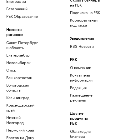
Биографии
на РБК
База знаний
Подписка на РБК
РБК Образование
Корпоративная
подписка
Новости
регионов
Уведомления
Санкт-Петербург
RSS Новости
и область
Екатеринбург
РБК
Новосибирск
О компании
Омск
Контактная
Башкортостан
информация
Вологодская
Редакция
область
Размещение
Калининград
рекламы
Краснодарский
край
Другие
Нижний
продукты
Новгород
РБК
Пермский край
Облако для
бизнеса
Ростов-на-Дону