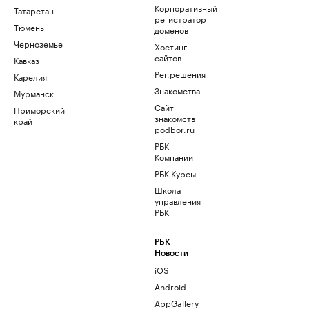
Корпоративный
Татарстан
регистратор
Тюмень
доменов
Черноземье
Хостинг
сайтов
Кавказ
Рег.решения
Карелия
Знакомства
Мурманск
Сайт
Приморский
знакомств
край
podbor.ru
РБК
Компании
РБК Курсы
Школа
управления
РБК
РБК
Новости
iOS
Android
AppGallery