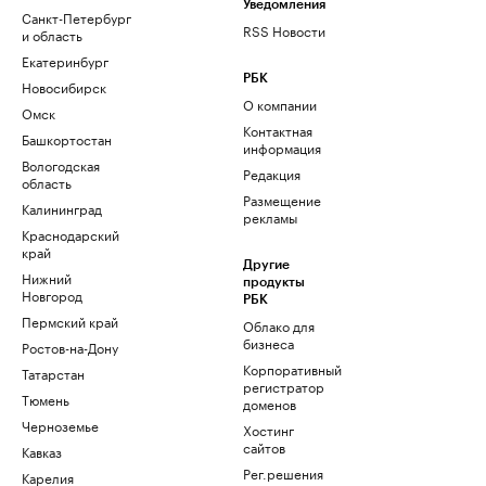
Уведомления
Санкт-Петербург
RSS Новости
и область
Екатеринбург
РБК
Новосибирск
О компании
Омск
Контактная
Башкортостан
информация
Вологодская
Редакция
область
Размещение
Калининград
рекламы
Краснодарский
край
Другие
Нижний
продукты
Новгород
РБК
Пермский край
Облако для
бизнеса
Ростов-на-Дону
Корпоративный
Татарстан
регистратор
Тюмень
доменов
Черноземье
Хостинг
сайтов
Кавказ
Рег.решения
Карелия