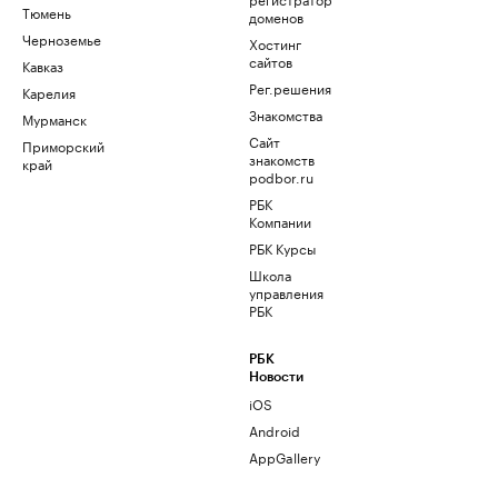
Тюмень
доменов
Черноземье
Хостинг
сайтов
Кавказ
Рег.решения
Карелия
Знакомства
Мурманск
Сайт
Приморский
знакомств
край
podbor.ru
РБК
Компании
РБК Курсы
Школа
управления
РБК
РБК
Новости
iOS
Android
AppGallery