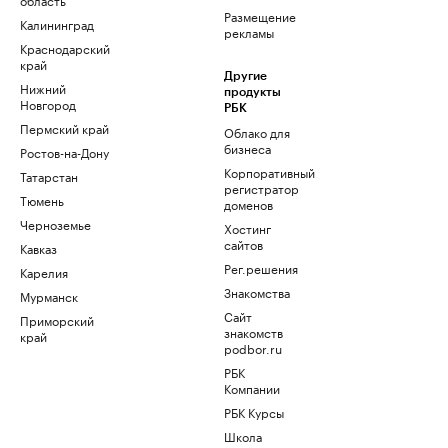
Размещение
Калининград
рекламы
Краснодарский
край
Другие
Нижний
продукты
Новгород
РБК
Пермский край
Облако для
бизнеса
Ростов-на-Дону
Корпоративный
Татарстан
регистратор
Тюмень
доменов
Черноземье
Хостинг
сайтов
Кавказ
Рег.решения
Карелия
Знакомства
Мурманск
Сайт
Приморский
знакомств
край
podbor.ru
РБК
Компании
РБК Курсы
Школа