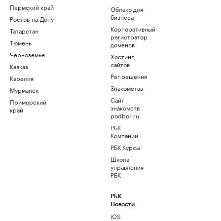
Пермский край
Облако для
бизнеса
Ростов-на-Дону
Корпоративный
Татарстан
регистратор
Тюмень
доменов
Черноземье
Хостинг
сайтов
Кавказ
Рег.решения
Карелия
Знакомства
Мурманск
Сайт
Приморский
знакомств
край
podbor.ru
РБК
Компании
РБК Курсы
Школа
управления
РБК
РБК
Новости
iOS