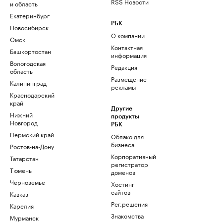
RSS Новости
и область
Екатеринбург
РБК
Новосибирск
О компании
Омск
Контактная
Башкортостан
информация
Вологодская
Редакция
область
Размещение
Калининград
рекламы
Краснодарский
край
Другие
Нижний
продукты
Новгород
РБК
Пермский край
Облако для
бизнеса
Ростов-на-Дону
Корпоративный
Татарстан
регистратор
Тюмень
доменов
Черноземье
Хостинг
сайтов
Кавказ
Рег.решения
Карелия
Знакомства
Мурманск