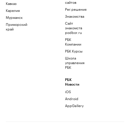
сайтов
Кавказ
Рег.решения
Карелия
Знакомства
Мурманск
Сайт
Приморский
знакомств
край
podbor.ru
РБК
Компании
РБК Курсы
Школа
управления
РБК
РБК
Новости
iOS
Android
AppGallery