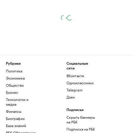
Рубрики
Социальные
сети
Политика
ВКонтакте
Экономика
Одноклассники
Общество
Telegram
Бизнес
Дзен
Технологии и
медиа
Финансы
Подписки
Скрыть баннеры
Биографии
на РБК
База знаний
Подписка на РБК
РБК Образование