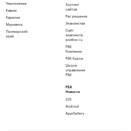
Черноземье
Хостинг
сайтов
Кавказ
Рег.решения
Карелия
Знакомства
Мурманск
Сайт
Приморский
знакомств
край
podbor.ru
РБК
Компании
РБК Курсы
Школа
управления
РБК
РБК
Новости
iOS
Android
AppGallery