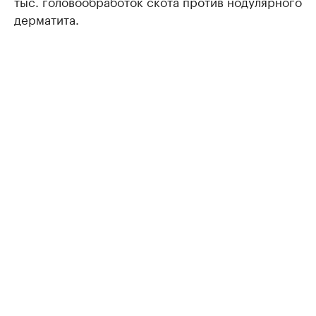
тыс. головообработок скота против нодулярного
дерматита.