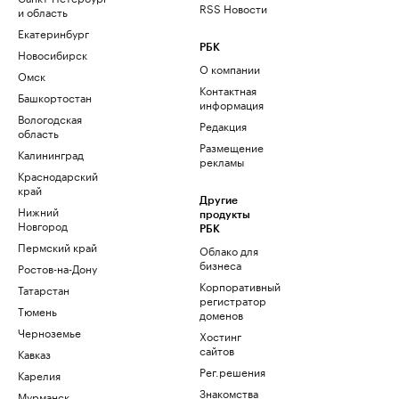
RSS Новости
и область
Екатеринбург
РБК
Новосибирск
О компании
Омск
Контактная
Башкортостан
информация
Вологодская
Редакция
область
Размещение
Калининград
рекламы
Краснодарский
край
Другие
Нижний
продукты
Новгород
РБК
Пермский край
Облако для
бизнеса
Ростов-на-Дону
Корпоративный
Татарстан
регистратор
Тюмень
доменов
Черноземье
Хостинг
сайтов
Кавказ
Рег.решения
Карелия
Знакомства
Мурманск