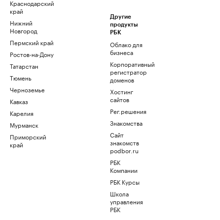
Краснодарский
край
Другие
Нижний
продукты
Новгород
РБК
Пермский край
Облако для
бизнеса
Ростов-на-Дону
Корпоративный
Татарстан
регистратор
Тюмень
доменов
Черноземье
Хостинг
сайтов
Кавказ
Рег.решения
Карелия
Знакомства
Мурманск
Сайт
Приморский
знакомств
край
podbor.ru
РБК
Компании
РБК Курсы
Школа
управления
РБК