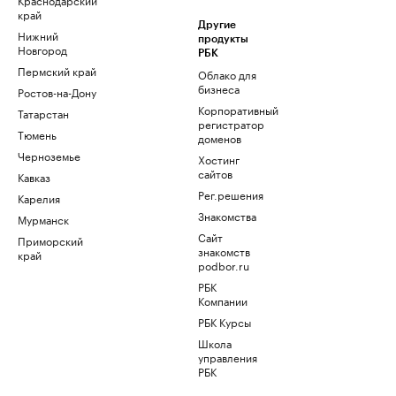
край
Другие
Нижний
продукты
Новгород
РБК
Пермский край
Облако для
бизнеса
Ростов-на-Дону
Корпоративный
Татарстан
регистратор
Тюмень
доменов
Черноземье
Хостинг
сайтов
Кавказ
Рег.решения
Карелия
Знакомства
Мурманск
Сайт
Приморский
знакомств
край
podbor.ru
РБК
Компании
РБК Курсы
Школа
управления
РБК