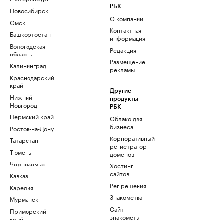
РБК
Новосибирск
О компании
Омск
Контактная
Башкортостан
информация
Вологодская
Редакция
область
Размещение
Калининград
рекламы
Краснодарский
край
Другие
Нижний
продукты
Новгород
РБК
Пермский край
Облако для
бизнеса
Ростов-на-Дону
Корпоративный
Татарстан
регистратор
Тюмень
доменов
Черноземье
Хостинг
сайтов
Кавказ
Рег.решения
Карелия
Знакомства
Мурманск
Сайт
Приморский
знакомств
край