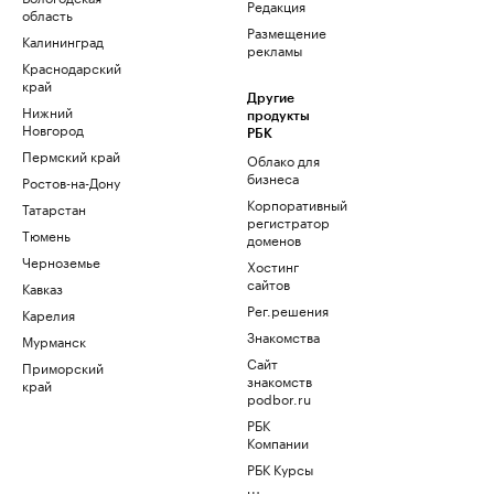
Редакция
область
Размещение
Калининград
рекламы
Краснодарский
край
Другие
Нижний
продукты
Новгород
РБК
Пермский край
Облако для
бизнеса
Ростов-на-Дону
Корпоративный
Татарстан
регистратор
Тюмень
доменов
Черноземье
Хостинг
сайтов
Кавказ
Рег.решения
Карелия
Знакомства
Мурманск
Сайт
Приморский
знакомств
край
podbor.ru
РБК
Компании
РБК Курсы