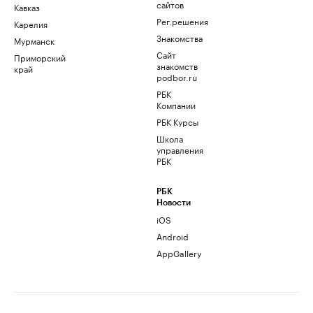
сайтов
Кавказ
Рег.решения
Карелия
Знакомства
Мурманск
Сайт
Приморский
знакомств
край
podbor.ru
РБК
Компании
РБК Курсы
Школа
управления
РБК
РБК
Новости
iOS
Android
AppGallery