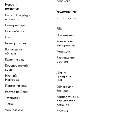
подписка
Новости
регионов
Уведомления
Санкт-Петербург
RSS Новости
и область
Екатеринбург
РБК
Новосибирск
О компании
Омск
Контактная
Башкортостан
информация
Вологодская
Редакция
область
Размещение
Калининград
рекламы
Краснодарский
край
Другие
Нижний
продукты
Новгород
РБК
Пермский край
Облако для
бизнеса
Ростов-на-Дону
Корпоративный
Татарстан
регистратор
Тюмень
доменов
Черноземье
Хостинг