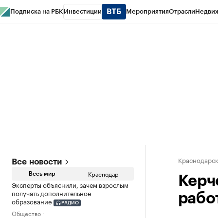
Подписка на РБК
Инвестиции
Мероприятия
Отрасли
Недви
РБК Курсы
РБК Life
Тренды
Визионеры
Национальные проекты
Горо
Газета
Спецпроекты СПб
Конференции СПб
Спецпроекты
Проверк
Краснодарск
Все новости
Краснодар
Весь мир
Керч
Эксперты объяснили, зачем взрослым
получать дополнительное
рабо
образование
РАДИО
Общество