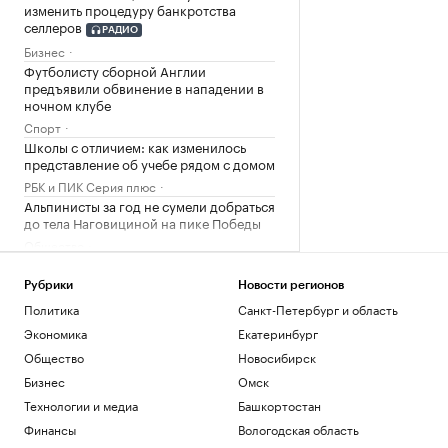
изменить процедуру банкротства
селлеров
РАДИО
Бизнес
Футболисту сборной Англии
предъявили обвинение в нападении в
ночном клубе
Спорт
Школы с отличием: как изменилось
представление об учебе рядом с домом
РБК и ПИК Серия плюс
Альпинисты за год не сумели добраться
до тела Наговициной на пике Победы
Общество
Как найти свое предназначение и
понять, чем хочется заниматься
Рубрики
Новости регионов
Образование
Политика
Санкт-Петербург и область
FT узнала о выборе ЕС — расширяться
Экономика
Екатеринбург
«сейчас или никогда»
Общество
Новосибирск
Политика
Бизнес
Омск
Почему доллар поднялся выше ₽82: 3
причины падения курса рубля
Технологии и медиа
Башкортостан
Инвестиции
Финансы
Вологодская область
Путин провел оперативное совещание