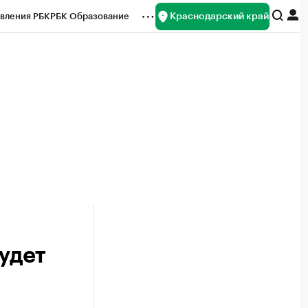
Краснодарский край
вления РБК
РБК Образование
редитные рейтинги
Франшизы
нсы
Рынок наличной валюты
удет