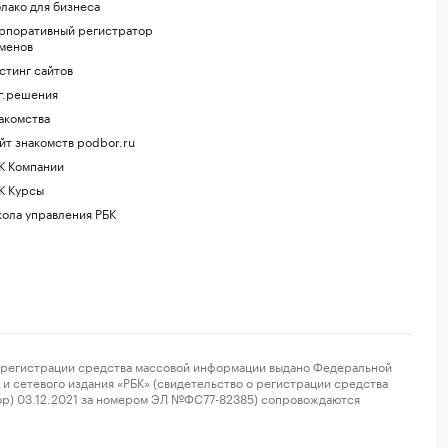
лако для бизнеса
рпоративный регистратор
менов
стинг сайтов
г.решения
акомства
йт знакомств podbor.ru
К Компании
К Курсы
ола управления РБК
регистрации средства массовой информации выдано Федеральной
и сетевого издания «РБК» (свидетельство о регистрации средства
ор) 03.12.2021 за номером ЭЛ №ФС77-82385) сопровождаются