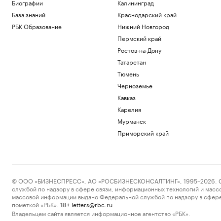
Биографии
Калининград
с членами Совбеза
База знаний
Краснодарский край
Политика
Путин поговорил по телефону с
РБК Образование
Нижний Новгород
президентом ОАЭ
Пермский край
Политика
Ростов-на-Дону
Как выход на фондовый рынок изменил
Татарстан
компании малого бизнеса
Тюмень
РБК и МСП Банк
В обмелевшем Дунае показался
Черноземье
фундамент моста времен Римской
Кавказ
империи. Фото
Карелия
Общество
Мурманск
В Ялте разминируют безэкипажный
катер, выброшенный на берег
Приморский край
Политика
Загрузить еще
© ООО «БИЗНЕСПРЕСС», АО «РОСБИЗНЕСКОНСАЛТИНГ», 1995–2026. Сообщ
службой по надзору в сфере связи, информационных технологий и масс
массовой информации выдано Федеральной службой по надзору в сфере
пометкой «РБК».
letters@rbc.ru
18+
Владельцем сайта является информационное агентство «РБК».