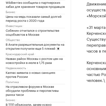
Wildberries сообщила о партнерских
Движение
хабах для хранения товаров продавцов
осуществ
Бизнес
«Морской
Цены на медь показали самый долгий
период роста с 2020 года
Инвестиции
«31 март
Собянин отчитался о строительстве
Керченско
соцобъектов в Москве
Существу
Общество
переправы
В Анапе разрешительные документы на
открытие получили еще 5 пляжей
часов в п
Краснодарский край
Назван район Москвы с ростом цен на
Керченск
новостройки в июле в 1,75 раза
основным
Недвижимость
Каллас заявила о новых санкциях
частью Ро
против России
человек.\
Политика
На отраслевом форуме в Москве
обсудили проблемы и перспективы
рынка такси
Бизнес
В ТПП объяснили, зачем нужно