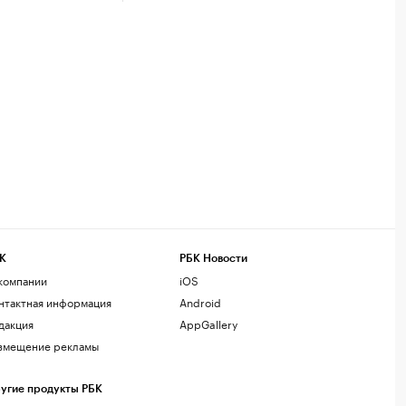
К
РБК Новости
компании
iOS
нтактная информация
Android
дакция
AppGallery
змещение рекламы
угие продукты РБК