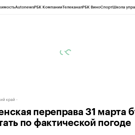
жимость
Autonews
РБК Компании
Телеканал
РБК Вино
Спорт
Школа упра
д
Стиль
Крипто
РБК Бизнес-среда
Дискуссионный клуб
Исследования
К
а контрагентов
Политика
Экономика
Бизнес
Технологии и медиа
Фина
ий край
енская переправа 31 марта б
тать по фактической погоде