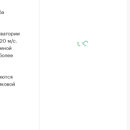
ба
кватории
20 м/с.
омной
более
яются
иковой