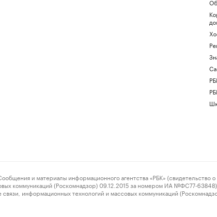
Об
Ко
до
Хо
Ре
Зн
Са
РБ
РБ
Шк
ения и материалы информационного агентства «РБК» (свидетельство о 
овых коммуникаций (Роскомнадзор) 09.12.2015 за номером ИА №ФС77-63848) 
 связи, информационных технологий и массовых коммуникаций (Роскомнадз