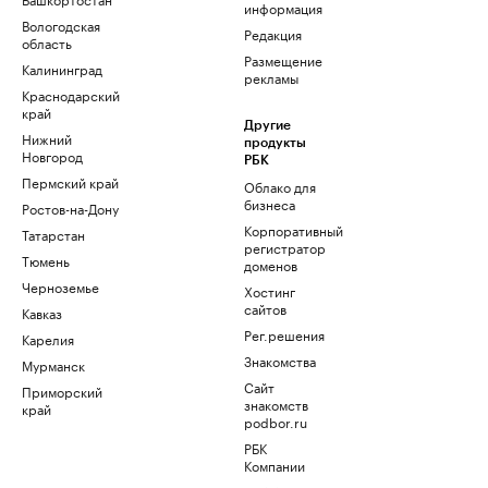
информация
Вологодская
Редакция
область
Размещение
Калининград
рекламы
Краснодарский
край
Другие
Нижний
продукты
Новгород
РБК
Пермский край
Облако для
бизнеса
Ростов-на-Дону
Корпоративный
Татарстан
регистратор
Тюмень
доменов
Черноземье
Хостинг
сайтов
Кавказ
Рег.решения
Карелия
Знакомства
Мурманск
Сайт
Приморский
знакомств
край
podbor.ru
РБК
Компании