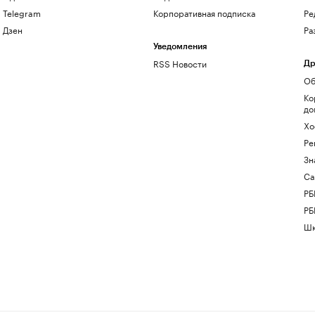
Telegram
Корпоративная подписка
Ре
Дзен
Ра
Уведомления
RSS Новости
Др
Об
Ко
до
Хо
Ре
Зн
Са
РБ
РБ
Шк