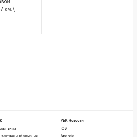
евой
7 км.\
К
РБК Новости
компании
iOS
нтактная информация
Android