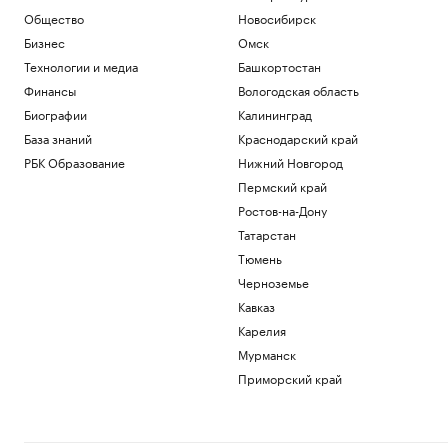
Собянин заявил о максимальном за
Общество
Новосибирск
пять лет темпе строительства метро
Бизнес
Омск
Недвижимость
Технологии и медиа
Башкортостан
На украинском Ан-24, рядом с которым
нашли взрывчатку, перевозили
Финансы
Вологодская область
снаряды
Биографии
Калининград
Политика
База знаний
Краснодарский край
Кубань вошла в топ-3 по продажам
электронных полисов ОСАГО в 2026 г.
РБК Образование
Нижний Новгород
Пермский край
Краснодарский край
Ростов-на-Дону
Сальдо сообщил о попытках ВСУ
Татарстан
высадить десант на Кинбурнской косе
Тюмень
Политика
В «Эксмо» назвали самые продаваемые
Черноземье
книги и самых читаемых авторов
Кавказ
Общество
Карелия
Мурманск
Загрузить еще
Приморский край