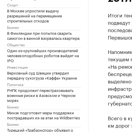
Спорт
В Москве упростили выдачу
Итоги те
разрешений на перемещение
строительных отходов
подведут 
Бизнес
последов
В Финляндии при попытке сварить
Первышов
самогон в ванной взорвалась квартира
Общество
Один из крупнейших производителей
Напомним,
человекоподобных роботов выйдет на
текущем 
IPO
«На ремон
Инвестиции
Верховный суд Швеции утвердил
беспрецед
передачу сухогруза «Каффа» Украине
выделено
Политика
инфрастр
РНПК продолжит перестраховывать
предусмо
военные риски в Азовском и Черном
морях
губернат
Бизнес
Минэк подготовит меры поддержки
Всего в к
пострадавших из-за атак на Wildberries
Бизнес
км дорог 
Турецкий «Трабзонспор» объявил о