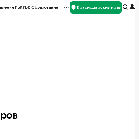
Краснодарский край
вления РБК
РБК Образование
редитные рейтинги
Франшизы
нсы
Рынок наличной валюты
еров