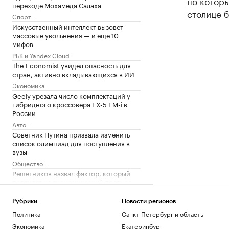
по которы
переходе Мохамеда Салаха
столице б
Спорт
Искусственный интеллект вызовет
массовые увольнения — и еще 10
мифов
РБК и Yandex Cloud
The Economist увидел опасность для
стран, активно вкладывающихся в ИИ
Экономика
Geely урезала число комплектаций у
гибридного кроссовера EX-5 EM-i в
России
Авто
Советник Путина призвала изменить
список олимпиад для поступления в
вузы
Общество
Решетников назвал фактор, который
повлияет на экономический прогноз
Экономика
Пилоты пропавшей «Сессны» назвали
Рубрики
Новости регионов
причину жесткой посадки на лес
Политика
Санкт-Петербург и область
Общество
Экономика
Екатеринбург