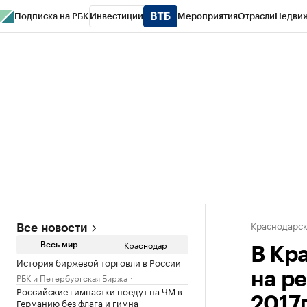
Подписка на РБК
Инвестиции
Мероприятия
Отрасли
Недви
РБК Курсы
РБК Life
Тренды
Визионеры
Национальные проекты
Горо
Газета
Спецпроекты СПб
Конференции СПб
Спецпроекты
Проверк
Краснодарск
Все новости
Краснодар
Весь мир
В Кр
История биржевой торговли в России
на р
РБК и Петербургская Биржа
Российские гимнастки поедут на ЧМ в
2017г
Германию без флага и гимна