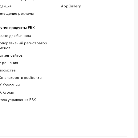
дакция
AppGallery
змещение рекламы
угие продукты РБК
лако для бизнеса
рпоративный регистратор
менов
стинг сайтов
г.решения
акомства
йт знакомств podbor.ru
К Компании
К Курсы
ола управления РБК