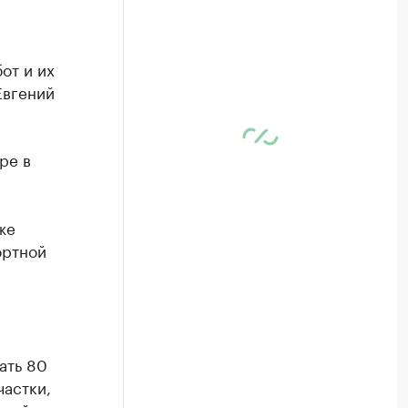
от и их
Евгений
ре в
же
ортной
ать 80
частки,