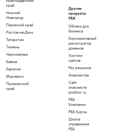
край
Другие
Нижний
продукты
Новгород
РБК
Пермский край
Облако для
бизнеса
Ростов-на-Дону
Корпоративный
Татарстан
регистратор
Тюмень
доменов
Черноземье
Хостинг
сайтов
Кавказ
Рег.решения
Карелия
Знакомства
Мурманск
Сайт
Приморский
знакомств
край
podbor.ru
РБК
Компании
РБК Курсы
Школа
управления
РБК