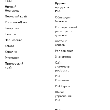
край
Другие
Нижний
продукты
Новгород
РБК
Пермский край
Облако для
бизнеса
Ростов-на-Дону
Корпоративный
Татарстан
регистратор
Тюмень
доменов
Черноземье
Хостинг
сайтов
Кавказ
Рег.решения
Карелия
Знакомства
Мурманск
Сайт
Приморский
знакомств
край
podbor.ru
РБК
Компании
РБК Курсы
Школа
управления
РБК