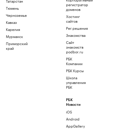
Татарстан
регистратор
Тюмень
доменов
Черноземье
Хостинг
сайтов
Кавказ
Рег.решения
Карелия
Знакомства
Мурманск
Сайт
Приморский
знакомств
край
podbor.ru
РБК
Компании
РБК Курсы
Школа
управления
РБК
РБК
Новости
iOS
Android
AppGallery