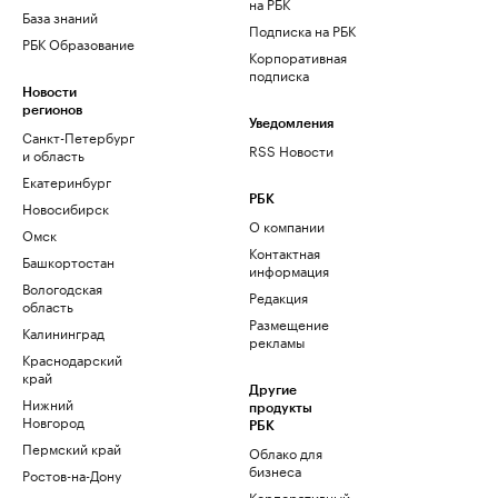
на РБК
База знаний
Подписка на РБК
РБК Образование
Корпоративная
подписка
Новости
регионов
Уведомления
Санкт-Петербург
RSS Новости
и область
Екатеринбург
РБК
Новосибирск
О компании
Омск
Контактная
Башкортостан
информация
Вологодская
Редакция
область
Размещение
Калининград
рекламы
Краснодарский
край
Другие
Нижний
продукты
Новгород
РБК
Пермский край
Облако для
бизнеса
Ростов-на-Дону
Корпоративный