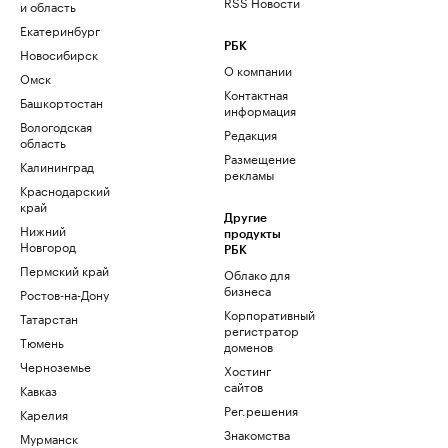
RSS Новости
и область
Екатеринбург
РБК
Новосибирск
О компании
Омск
Контактная
Башкортостан
информация
Вологодская
Редакция
область
Размещение
Калининград
рекламы
Краснодарский
край
Другие
Нижний
продукты
Новгород
РБК
Пермский край
Облако для
бизнеса
Ростов-на-Дону
Корпоративный
Татарстан
регистратор
Тюмень
доменов
Черноземье
Хостинг
сайтов
Кавказ
Рег.решения
Карелия
Знакомства
Мурманск