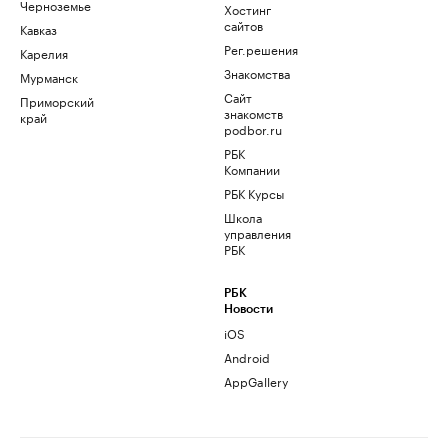
Черноземье
Хостинг
сайтов
Кавказ
Рег.решения
Карелия
Знакомства
Мурманск
Сайт
Приморский
знакомств
край
podbor.ru
РБК
Компании
РБК Курсы
Школа
управления
РБК
РБК
Новости
iOS
Android
AppGallery