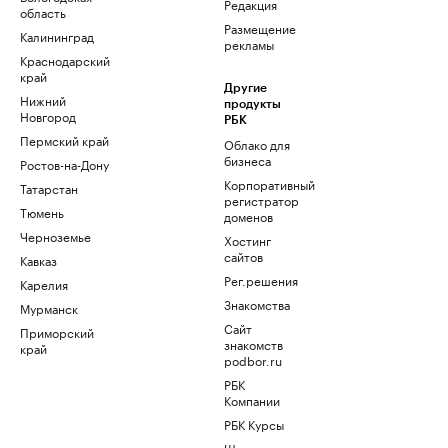
Редакция
область
Размещение
Калининград
рекламы
Краснодарский
край
Другие
Нижний
продукты
Новгород
РБК
Пермский край
Облако для
бизнеса
Ростов-на-Дону
Корпоративный
Татарстан
регистратор
Тюмень
доменов
Черноземье
Хостинг
сайтов
Кавказ
Рег.решения
Карелия
Знакомства
Мурманск
Сайт
Приморский
знакомств
край
podbor.ru
РБК
Компании
РБК Курсы
Школа