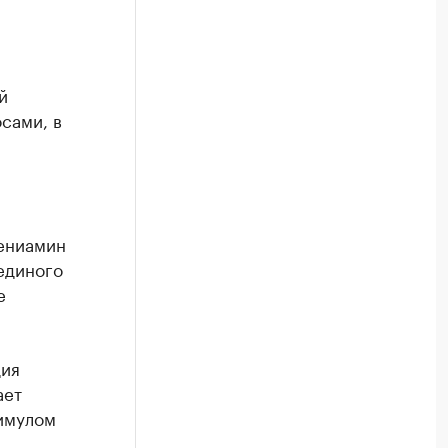
й
сами, в
Вениамин
единого
е
дия
ает
тимулом