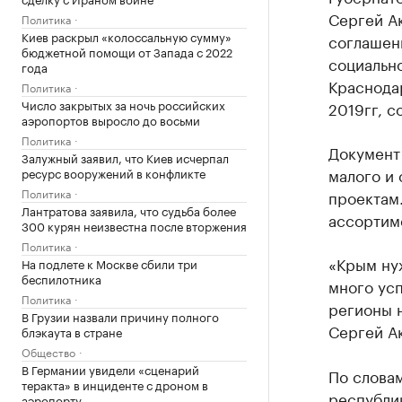
Сергей А
Политика
Киев раскрыл «колоссальную сумму»
соглашен
бюджетной помощи от Запада с 2022
социальн
года
Краснода
Политика
Число закрытых за ночь российских
2019гг, с
аэропортов выросло до восьми
Политика
Документ
Залужный заявил, что Киев исчерпал
малого и
ресурс вооружений в конфликте
Политика
проектам
Лантратова заявила, что судьба более
ассортиме
300 курян неизвестна после вторжения
Политика
«Крым нуж
На подлете к Москве сбили три
беспилотника
много ус
Политика
регионы н
В Грузии назвали причину полного
Сергей А
блэкаута в стране
Общество
В Германии увидели «сценарий
По словам
теракта» в инциденте с дроном в
республи
аэропорту