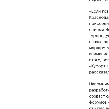
«Если гов
Краснода
присоеди
единый Ч
турпродук
начала ле
маршруту 
внимание 
итоге, во
«Курорты 
рассказа
Напомним
разработк
создаст 
форумов 
стратегии