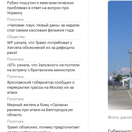
Рубио пошутил о межгалактических
проблемах в ответ на вопрос про
Украину
Политика
«Человек-паук: Новый день» за неделю
стал самым кассовым фильмом года
Общество
WP узнала, что Трамп потребовал у
Хегсета объяснений из-за дефицита
ракет
Политика
«ЕП» узнала, что Залужного не пустили
на встречу с британским министром
Политика
Ярославский губернатор сообщил о
перекрытии трассы на Москву из-за
атаки
Политика
Мирный житель и боец «Орлана»
ранены при атаке на Белгородскую
область
Фото: paro
Политика
Трамп объяснил, почему предпочитает
Губернат
сделку с Ираном войне