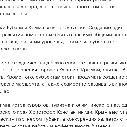
еского кластера, агропромышленного комплекса,
тной сферы.
ки Кубани и Крыма во многом схожи. Создание едино
и развития поможет выходить с нашими общими вопро
 на федеральный уровень», – отметил губернатор
рского края.
ие сотрудничества должно способствовать развитию
ного сообщения городов Кубани с Крымом, считает 
в. Кроме того, субъектам стоит продумать создание 
ского маршрута, а также совместно развивать винно
ство.
 министра курортов, туризма и олимпийского насле
рского края Христофор Константиниди, Крым выступ
еским партнером Кубани, а конкуренция является с
реть условия работы и эффективность бизнеса.