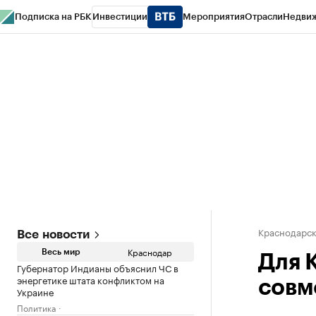
Подписка на РБК
Инвестиции
Мероприятия
Отрасли
Недви
РБК Курсы
РБК Life
Тренды
Визионеры
Национальные проекты
Горо
Газета
Спецпроекты СПб
Конференции СПб
Спецпроекты
Проверк
Краснодарск
Все новости
Краснодар
Весь мир
Для 
Губернатор Индианы объяснил ЧС в
энергетике штата конфликтом на
совм
Украине
Политика