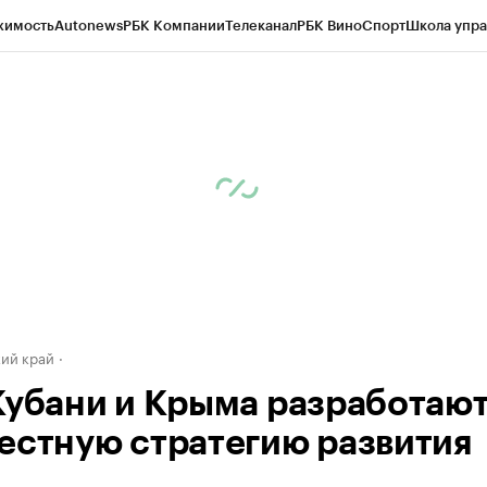
жимость
Autonews
РБК Компании
Телеканал
РБК Вино
Спорт
Школа упра
д
Стиль
Крипто
РБК Бизнес-среда
Дискуссионный клуб
Исследования
К
а контрагентов
Политика
Экономика
Бизнес
Технологии и медиа
Фина
ий край
Кубани и Крыма разработаю
естную стратегию развития