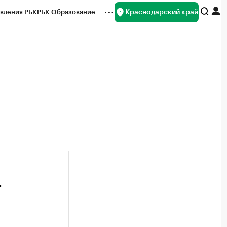
Краснодарский край
вления РБК
РБК Образование
редитные рейтинги
Франшизы
нсы
Рынок наличной валюты
т