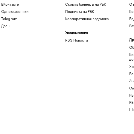
ВКонтакте
Скрыть баннеры на РБК
О 
Одноклассники
Подписка на РБК
Ко
Telegram
Корпоративная подписка
Ре
Дзен
Ра
Уведомления
RSS Новости
Др
Об
Ко
до
Хо
Ре
Зн
Са
РБ
РБ
Шк