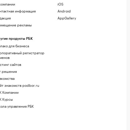
компании
iOS
нтактная информация
Android
дакция
AppGallery
змещение рекламы
угие продукты РБК
лако для бизнеса
рпоративный регистратор
менов
стинг сайтов
г.решения
акомства
йт знакомств podbor.ru
К Компании
К Курсы
ола управления РБК