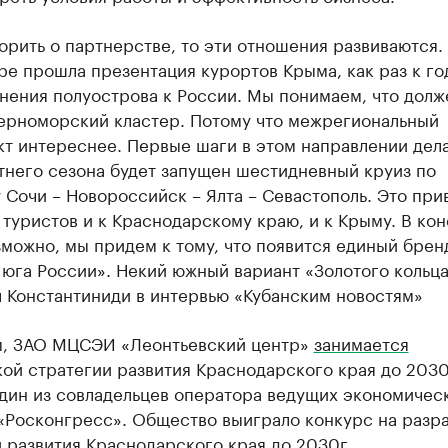
орить о партнерстве, то эти отношения развиваются.
ре прошла презентация курортов Крыма, как раз к г
нения полуострова к России. Мы понимаем, что долж
ерноморский кластер. Потому что межрегиональный
т интереснее. Первые шаги в этом направлении дел
тнего сезона будет запущен шестидневный круиз по
Сочи – Новороссийск – Ялта – Севастополь. Это при
туристов и к Краснодарскому краю, и к Крыму. В ко
зможно, мы придем к тому, что появится единый брен
юга России». Некий южный вариант «Золотого кольца
л Константиниди в интервью «Кубанским новостям»
, ЗАО МЦСЭИ «Леонтьевский центр»
занимается
ой стратегии развития Краснодарского края до 2030
один из совладельцев оператора ведущих экономичес
«Росконгресс». Общество выиграло конкурс на разр
 развития Краснодарского края до 2030г.