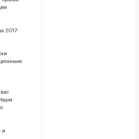
ции
а 2017-
жки
иционным
 вас
 Наши
л
 и