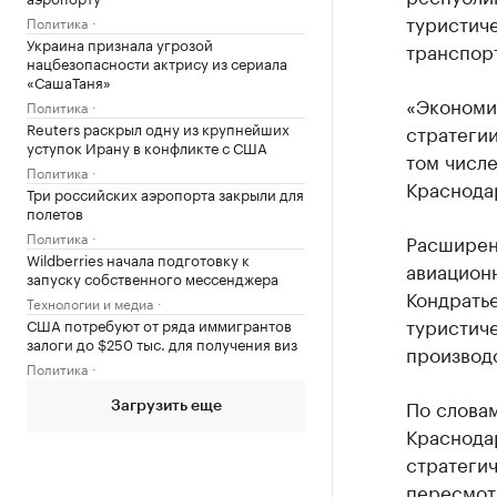
туристич
Политика
Украина признала угрозой
транспор
нацбезопасности актрису из сериала
«СашаТаня»
«Экономи
Политика
Reuters раскрыл одну из крупнейших
стратеги
уступок Ирану в конфликте с США
том числе
Политика
Краснода
Три российских аэропорта закрыли для
полетов
Политика
Расширен
Wildberries начала подготовку к
авиацион
запуску собственного мессенджера
Кондратье
Технологии и медиа
туристиче
США потребуют от ряда иммигрантов
залоги до $250 тыс. для получения виз
производ
Политика
По словам
Загрузить еще
Краснода
стратегич
пересмот