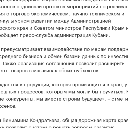
ксенов подписали протокол мероприятий по реализа
ия о торгово-экономическом, научно-техническом и
о-культурном развитии между Администрацией
рского края и Советом министров Республики Крым н
ообщает пресс-служба администрация Кубани.
 предусматривает взаимодействие по мерам поддер
 среднего бизнеса и обмен базами данных по инвест
. Также реализация соглашения позволит расширить
нт товаров в магазинах обоих субъектов.
дается в продукции, которая производится в крае, у
пешных процессов, которым мы могли бы поучиться.
е конкуренты, мы вместе строим будущее», – отмети
ксенов.
 Вениамина Кондратьева, общая дорожная карта края
ки позволит системно решать вопросы развития