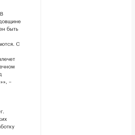
 В
одовщине
ен быть
аются. С
влечет
нечном
д
»», –
г.
ких
аботку