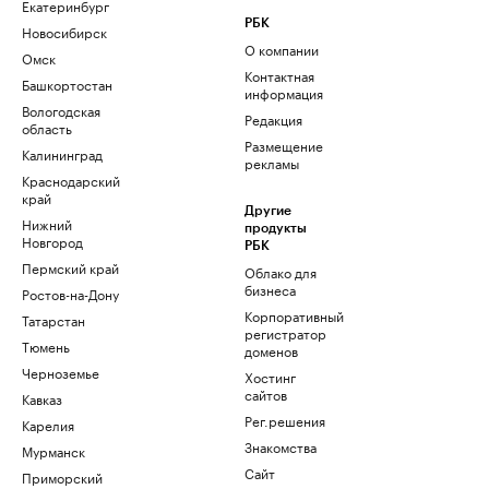
Екатеринбург
РБК
Новосибирск
О компании
Омск
Контактная
Башкортостан
информация
Вологодская
Редакция
область
Размещение
Калининград
рекламы
Краснодарский
край
Другие
Нижний
продукты
Новгород
РБК
Пермский край
Облако для
бизнеса
Ростов-на-Дону
Корпоративный
Татарстан
регистратор
Тюмень
доменов
Черноземье
Хостинг
сайтов
Кавказ
Рег.решения
Карелия
Знакомства
Мурманск
Сайт
Приморский