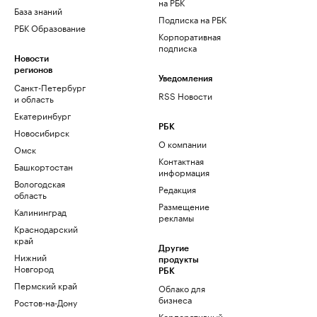
на РБК
База знаний
Подписка на РБК
РБК Образование
Корпоративная
подписка
Новости
регионов
Уведомления
Санкт-Петербург
RSS Новости
и область
Екатеринбург
РБК
Новосибирск
О компании
Омск
Контактная
Башкортостан
информация
Вологодская
Редакция
область
Размещение
Калининград
рекламы
Краснодарский
край
Другие
Нижний
продукты
Новгород
РБК
Пермский край
Облако для
бизнеса
Ростов-на-Дону
Корпоративный