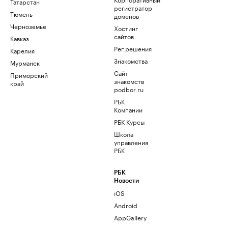
Татарстан
регистратор
Тюмень
доменов
Черноземье
Хостинг
сайтов
Кавказ
Рег.решения
Карелия
Знакомства
Мурманск
Сайт
Приморский
знакомств
край
podbor.ru
РБК
Компании
РБК Курсы
Школа
управления
РБК
РБК
Новости
iOS
Android
AppGallery