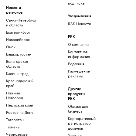
подписка
Новости
регионов
Уведомления
Санкт-Петербург
RSS Новости
и область
Екатеринбург
РБК
Новосибирск
О компании
Омск
Контактная
Башкортостан
информация
Вологодская
Редакция
область
Размещение
Калининград
рекламы
Краснодарский
край
Другие
Нижний
продукты
Новгород
РБК
Пермский край
Облако для
бизнеса
Ростов-на-Дону
Корпоративный
Татарстан
регистратор
Тюмень
доменов
Черноземье
Хостинг