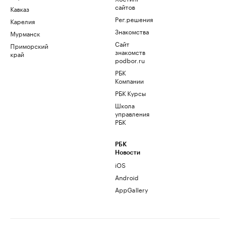
сайтов
Кавказ
Рег.решения
Карелия
Знакомства
Мурманск
Сайт
Приморский
знакомств
край
podbor.ru
РБК
Компании
РБК Курсы
Школа
управления
РБК
РБК
Новости
iOS
Android
AppGallery