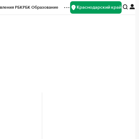
Краснодарский край
вления РБК
РБК Образование
редитные рейтинги
Франшизы
нсы
Рынок наличной валюты