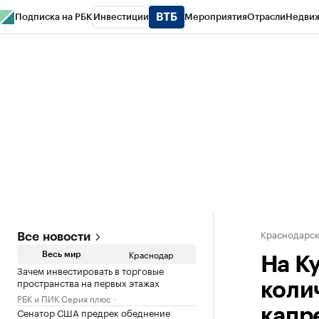
Подписка на РБК
Инвестиции
Мероприятия
Отрасли
Недви
РБК Курсы
РБК Life
Тренды
Визионеры
Национальные проекты
Горо
Газета
Спецпроекты СПб
Конференции СПб
Спецпроекты
Проверк
Краснодарск
Все новости
Краснодар
Весь мир
На Ку
Зачем инвестировать в торговые
пространства на первых этажах
коли
РБК и ПИК Серия плюс
Сенатор США предрек обеднение
капр