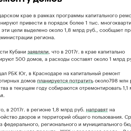
дарском крае в рамках программы капитального ремо
анируют привести в порядок более 1 тыс. многокварт
 эти цели выделено около 1,8 млрд руб., сообщает пр
дминистрации региона.
асти Кубани
заявляли
, что в 2017г. в крае капитально
руют 500 домов, а расходы составят около 1 млрд р
ал РБК Юг, в Краснодаре на капитальный ремонт
ртирных домов
планируется потратить
около798 млн 
тва в текущем году собираются отремонтировать 1,1 
я.
о, в 2017г. в регионе 1,8 млрд руб.
направят
на
ройство дворов и территорий общего пользования. С
из федерального, регионального и муниципального б
национального проекта «ЖКХ и городская среда». Вс