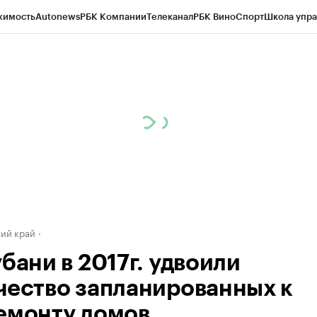
жимость
Autonews
РБК Компании
Телеканал
РБК Вино
Спорт
Школа упра
д
Стиль
Крипто
РБК Бизнес-среда
Дискуссионный клуб
Исследования
К
а контрагентов
Политика
Экономика
Бизнес
Технологии и медиа
Фина
ий край
бани в 2017г. удвоили
чество запланированных к
емонту домов