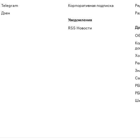
Telegram
Корпоративная подписка
Ре
Дзен
Ра
Уведомления
RSS Новости
Др
Об
Ко
до
Хо
Ре
Зн
Са
РБ
РБ
Шк