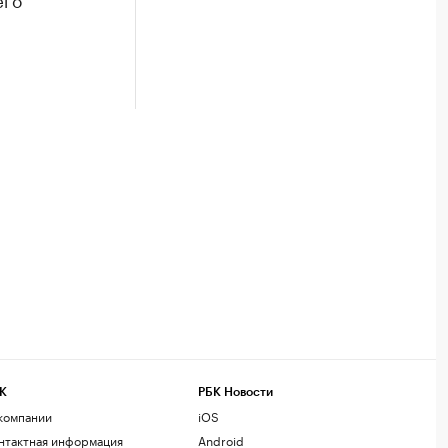
К
РБК Новости
компании
iOS
нтактная информация
Android