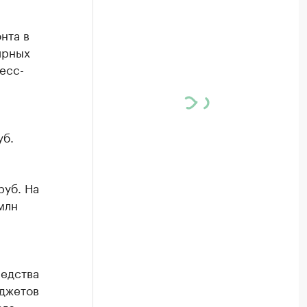
нта в
ирных
есс-
уб.
руб. На
млн
редства
юджетов
его