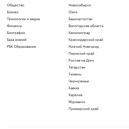
жильцом» Белого дома и остановил
Общество
Новосибирск
стройку
Бизнес
Омск
Политика
Технологии и медиа
Башкортостан
Зеленский впервые за время
президентства прибыл в Сербию
Финансы
Вологодская область
Политика
Биографии
Калининград
Как перейти «порог недоверия»:
База знаний
Краснодарский край
Слащева и Wylsacom — о новых
технологиях
РБК Образование
Нижний Новгород
РАДИО
Технологии и медиа
Пермский край
Посольство России назвало инцидент с
Ростов-на-Дону
дроном в Лейпциге провокацией
Татарстан
Политика
Тюмень
Рубио рассказал, как США затягивают
«петлю» вокруг Кубы
Черноземье
Политика
Кавказ
Карелия
Загрузить еще
Мурманск
Приморский край