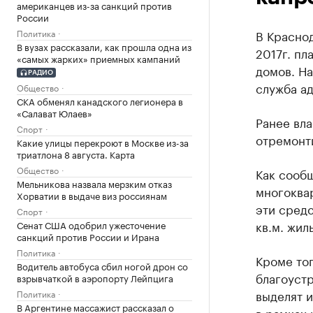
американцев из-за санкций против
России
Политика
В Красно
В вузах рассказали, как прошла одна из
2017г. пл
«самых жарких» приемных кампаний
домов. На
РАДИО
служба а
Общество
СКА обменял канадского легионера в
«Салават Юлаев»
Ранее вл
Спорт
отремонти
Какие улицы перекроют в Москве из-за
триатлона 8 августа. Карта
Общество
Как сообщ
Мельникова назвала мерзким отказ
многоква
Хорватии в выдаче виз россиянам
эти средс
Спорт
кв.м. жиль
Сенат США одобрил ужесточение
санкций против России и Ирана
Политика
Кроме тог
Водитель автобуса сбил ногой дрон со
благоуст
взрывчаткой в аэропорту Лейпцига
выделят 
Политика
В Аргентине массажист рассказал о
в рамках 