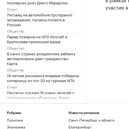
последних днях Диего Марадоны
участие в
Спорт
Литовец на автомобиле протаранил
заграждения, пытаясь попасть в
Россию
Общество
Перед пожаром на НПЗ Slovnaft в
Братиславе произошел взрыв
Общество
В каких странах рожденному ребенку
автоматически дают гражданство.
Карта
Общество
19-летняя россиянка впервые победила
соперницу из топ-20 на турнире WTA
Спорт
Пентагон показал 16 новых записей с
неопознанными объектами. Видео
Общество
Зачем экономике России нужна
товарная биржа
Рубрики
Новости регионов
Политика
Санкт-Петербург и область
РБК и Петербургская Биржа
Суд назвал Трампа «временным
Экономика
Екатеринбург