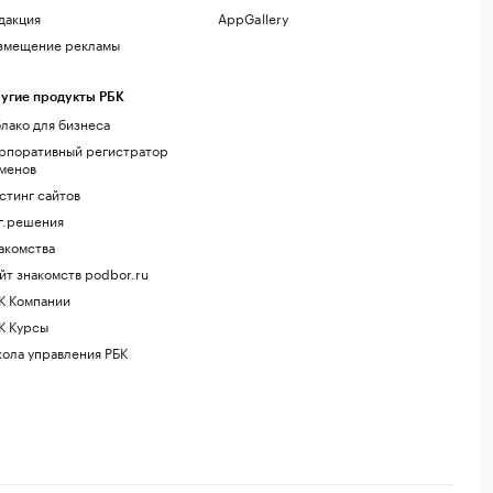
дакция
AppGallery
змещение рекламы
угие продукты РБК
лако для бизнеса
рпоративный регистратор
менов
стинг сайтов
г.решения
акомства
йт знакомств podbor.ru
К Компании
К Курсы
ола управления РБК