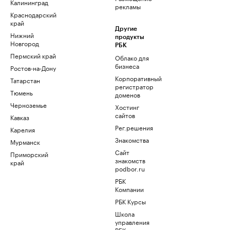
Калининград
рекламы
Краснодарский
край
Другие
Нижний
продукты
Новгород
РБК
Пермский край
Облако для
бизнеса
Ростов-на-Дону
Корпоративный
Татарстан
регистратор
Тюмень
доменов
Черноземье
Хостинг
сайтов
Кавказ
Рег.решения
Карелия
Знакомства
Мурманск
Сайт
Приморский
знакомств
край
podbor.ru
РБК
Компании
РБК Курсы
Школа
управления
РБК