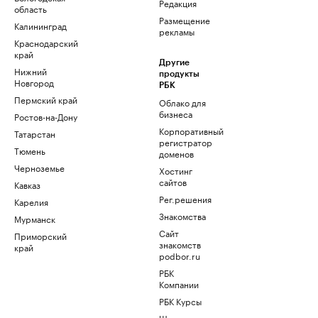
Редакция
область
Размещение
Калининград
рекламы
Краснодарский
край
Другие
Нижний
продукты
Новгород
РБК
Пермский край
Облако для
бизнеса
Ростов-на-Дону
Корпоративный
Татарстан
регистратор
Тюмень
доменов
Черноземье
Хостинг
сайтов
Кавказ
Рег.решения
Карелия
Знакомства
Мурманск
Сайт
Приморский
знакомств
край
podbor.ru
РБК
Компании
РБК Курсы
Школа