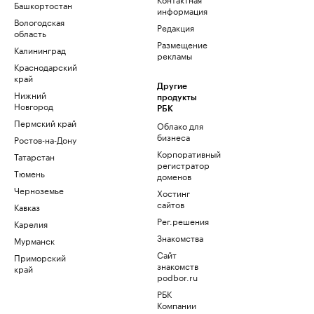
Башкортостан
информация
Вологодская
Редакция
область
Размещение
Калининград
рекламы
Краснодарский
край
Другие
Нижний
продукты
Новгород
РБК
Пермский край
Облако для
бизнеса
Ростов-на-Дону
Корпоративный
Татарстан
регистратор
Тюмень
доменов
Черноземье
Хостинг
сайтов
Кавказ
Рег.решения
Карелия
Знакомства
Мурманск
Сайт
Приморский
знакомств
край
podbor.ru
РБК
Компании