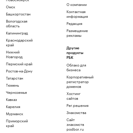
О компании
Омск
Контактная
Башкортостан
информация
Вологодская
Редакция
область
Размещение
Калининград
рекламы
Краснодарский
край
Другие
Нижний
продукты
Новгород
РБК
Пермский край
Облако для
бизнеса
Ростов-на-Дону
Корпоративный
Татарстан
регистратор
Тюмень
доменов
Черноземье
Хостинг
сайтов
Кавказ
Рег.решения
Карелия
Знакомства
Мурманск
Сайт
Приморский
знакомств
край
podbor.ru