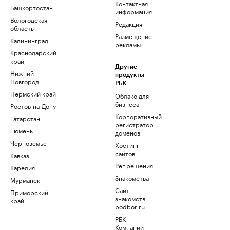
Контактная
Башкортостан
информация
Вологодская
Редакция
область
Размещение
Калининград
рекламы
Краснодарский
край
Другие
Нижний
продукты
Новгород
РБК
Пермский край
Облако для
бизнеса
Ростов-на-Дону
Корпоративный
Татарстан
регистратор
Тюмень
доменов
Черноземье
Хостинг
сайтов
Кавказ
Рег.решения
Карелия
Знакомства
Мурманск
Сайт
Приморский
знакомств
край
podbor.ru
РБК
Компании