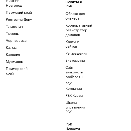
Нижний
продукты
Новгород
РБК
Пермский край
Облако для
бизнеса
Ростов-на-Дону
Корпоративный
Татарстан
регистратор
Тюмень
доменов
Черноземье
Хостинг
сайтов
Кавказ
Рег.решения
Карелия
Знакомства
Мурманск
Сайт
Приморский
знакомств
край
podbor.ru
РБК
Компании
РБК Курсы
Школа
управления
РБК
РБК
Новости