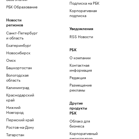
Подписка на РБК
РБК Образование
Корпоративная
подписка
Новости
регионов
Уведомления
Санкт-Петербург
RSS Новости
и область
Екатеринбург
РБК
Новосибирск
О компании
Омск
Контактная
Башкортостан
информация
Вологодская
Редакция
область
Размещение
Калининград
рекламы
Краснодарский
край
Другие
Нижний
продукты
Новгород
РБК
Пермский край
Облако для
бизнеса
Ростов-на-Дону
Корпоративный
Татарстан
регистратор