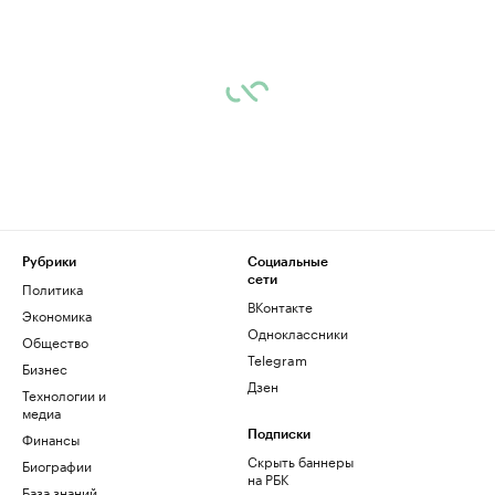
Рубрики
Социальные
сети
Политика
ВКонтакте
Экономика
Одноклассники
Общество
Telegram
Бизнес
Дзен
Технологии и
медиа
Финансы
Подписки
Скрыть баннеры
Биографии
на РБК
База знаний