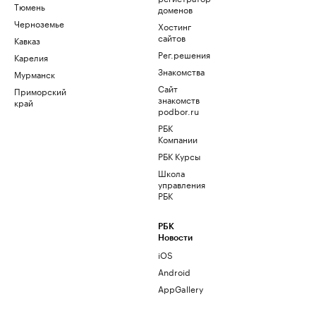
Тюмень
доменов
Черноземье
Хостинг
сайтов
Кавказ
Рег.решения
Карелия
Знакомства
Мурманск
Сайт
Приморский
знакомств
край
podbor.ru
РБК
Компании
РБК Курсы
Школа
управления
РБК
РБК
Новости
iOS
Android
AppGallery